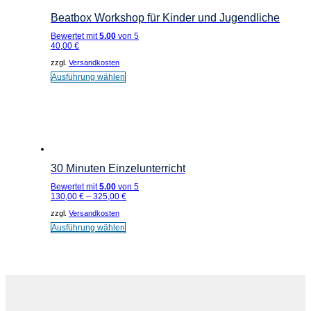
Beatbox Workshop für Kinder und Jugendliche
Bewertet mit
5.00
von 5
40,00
€
zzgl.
Versandkosten
Dieses
Ausführung wählen
Produkt
weist
mehrere
Varianten
auf.
Die
Optionen
können
auf
30 Minuten Einzelunterricht
der
Produktseite
Bewertet mit
5.00
von 5
gewählt
130,00
€
–
325,00
€
werden
zzgl.
Versandkosten
Dieses
Ausführung wählen
Produkt
weist
mehrere
Varianten
auf.
Die
Optionen
können