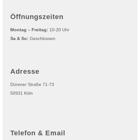
auf
der
Produktseite
gewählt
Öffnungszeiten
werden
Montag – Freitag:
10-20 Uhr
Sa & So:
Geschlossen
Adresse
Dürener Straße 71-73
50931 Köln
Telefon & Email